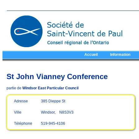
Accueil
Information
St John Vianney Conference
partie de
Windsor East Particular Council
Adresse
385 Dieppe St
Ville
Windsor, N8S3V3
Téléphone
519-945-4106