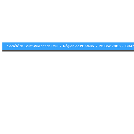
Société de Saint-Vincent de Paul • Région de l'Ontario • PO Box 23016 • B