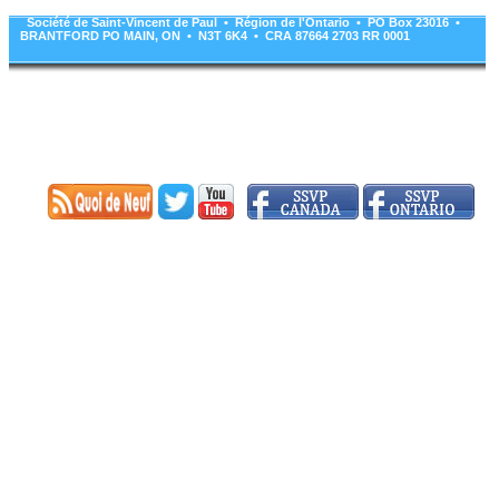
Société de Saint-Vincent de Paul • Région de l'Ontario • PO Box 23016 •
BRANTFORD PO MAIN, ON • N3T 6K4 • CRA 87664 2703 RR 0001