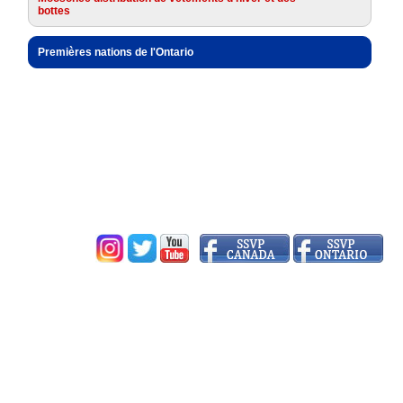
bottes
Premières nations de l'Ontario
Société de Saint-Vincent de Paul • Région de l'Ontario • PO Box 23016 •
BRANTFORD PO MAIN, ON • N3T 6K4 • CRA 87664 2703 RR 0001