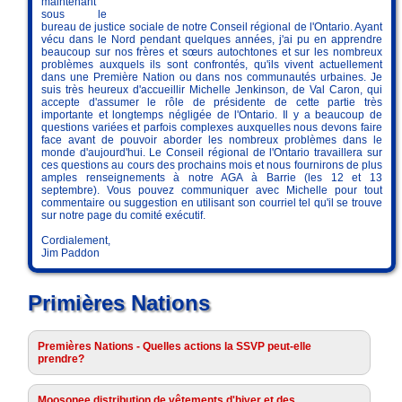
maintenant
sous le
bureau de justice sociale de notre Conseil régional de l'Ontario. Ayant
vécu dans le Nord pendant quelques années, j'ai pu en apprendre
beaucoup sur nos frères et sœurs autochtones et sur les nombreux
problèmes auxquels ils sont confrontés, qu'ils vivent actuellement
dans une Première Nation ou dans nos communautés urbaines. Je
suis très heureux d'accueillir Michelle Jenkinson, de Val Caron, qui
accepte d'assumer le rôle de présidente de cette partie très
importante et longtemps négligée de l'Ontario. Il y a beaucoup de
questions variées et parfois complexes auxquelles nous devons faire
face avant de pouvoir aborder les nombreux problèmes dans le
monde d'aujourd'hui. Le Conseil régional de l'Ontario travaillera sur
ces questions au cours des prochains mois et nous fournirons de plus
amples renseignements à notre AGA à Barrie (les 12 et 13
septembre). Vous pouvez communiquer avec Michelle pour tout
commentaire ou suggestion en utilisant son courriel tel qu'il se trouve
sur notre page du comité exécutif.
Cordialement,
Jim Paddon
Primières Nations
Premières Nations - Quelles actions la SSVP peut-elle
prendre?
Moosonee distribution de vêtements d'hiver et des