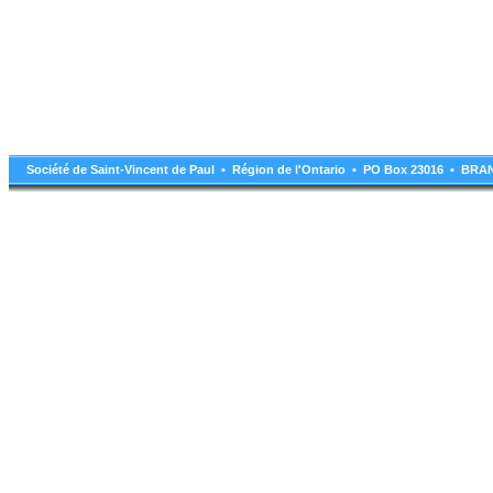
Société de Saint-Vincent de Paul • Région de l'Ontario • PO Box 23016 • B