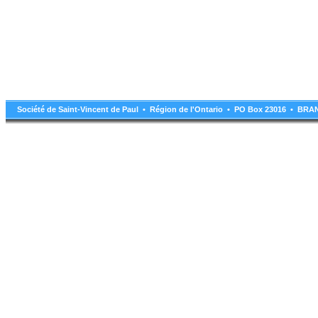
Société de Saint-Vincent de Paul • Région de l'Ontario • PO Box 23016 • B