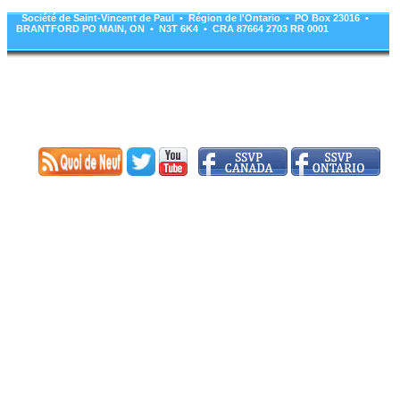
Société de Saint-Vincent de Paul • Région de l'Ontario • PO Box 23016 •
BRANTFORD PO MAIN, ON • N3T 6K4 • CRA 87664 2703 RR 0001