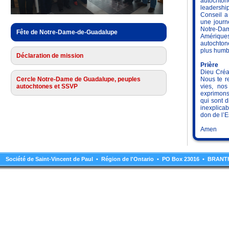
autochton
leadershi
Conseil a
une journ
Notre-Da
Fête de Notre-Dame-de-Guadalupe
Amériques
autochton
plus humbl
Déclaration de mission
Prière
Dieu Créa
Nous te r
Cercle Notre-Dame de Guadalupe, peuples
vies, no
autochtones et SSVP
exprimons
qui sont d
inexplicab
don de l’
Amen
Société de Saint-Vincent de Paul • Région de l'Ontario • PO Box 23016 • BRA