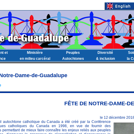
t et
Ministère
Peuples
Diversité
Soi
ance
en milieu carcéral
Autochtones
& inclusion
la C
 Notre-Dame-de-Guadalupe
e
FÊTE DE NOTRE-DAME-D
le 12 décembre 201
l autochtone catholique du Canada a été créé par la Conférence
ues catholiques du Canada en 1998, en vue de fournir des
s permettant de mieux faire connaître les enjeux reliés aux peuples