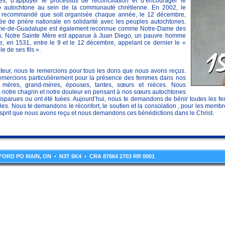
es, d’appuyer le processus de réconciliation et d’encourager le
p autochtone au sein de la communauté chrétienne. En 2002, le
 recommandé que soit organisée chaque année, le 12 décembre,
ée de prière nationale en solidarité avec les peuples autochtones.
me-de-Guadalupe est également reconnue comme Notre-Dame des
. Notre Sainte Mère est apparue à Juan Diego, un pauvre homme
e, en 1531, entre le 9 et le 12 décembre, appelant ce dernier le «
e de ses fils ».
teur, nous te remercions pour tous les dons que nous avons reçus.
emercions particulièrement pour la présence des femmes dans nos
s mères, grand-mères, épouses, tantes, sœurs et nièces. Nous
 notre chagrin et notre douleur en pensant à nos sœurs autochtones
isparues ou ont été tuées. Aujourd’hui, nous te demandons de bénir toutes les fe
les. Nous te demandons le réconfort, le soutien et la consolation , pour les memb
Esprit que nous avons reçu et nous demandons ces bénédictions dans le Christ.
NTFORD PO MAIN, ON • N3T 6K4 • CRA 87664 2703 RR 0001