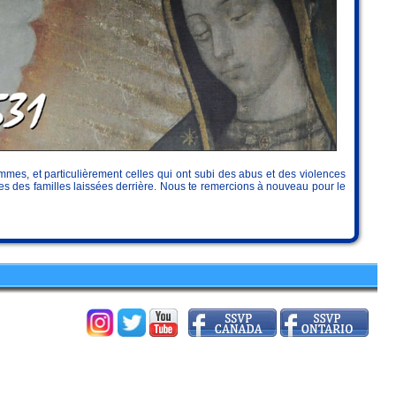
mmes, et particulièrement celles qui ont subi des abus et des violences
res des familles laissées derrière. Nous te remercions à nouveau pour le