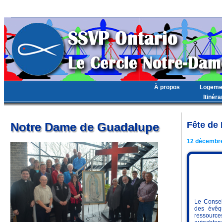
À propos
Logemen
Itinér
Fête de
Notre Dame de Guadalupe
12 décembr
Le Consei
des évêq
ressource