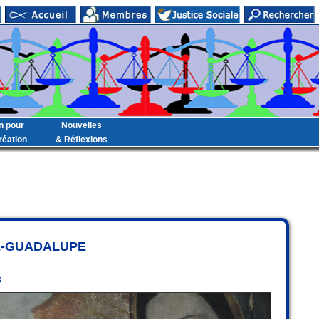
n pour
Nouvelles
réation
& Réflexions
E-GUADALUPE
8