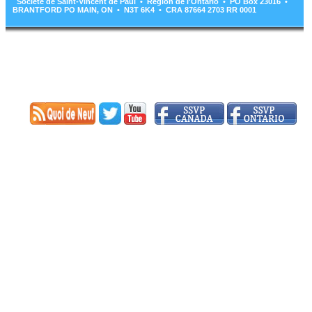
Société de Saint-Vincent de Paul • Région de l'Ontario • PO Box 23016 •
BRANTFORD PO MAIN, ON • N3T 6K4 • CRA 87664 2703 RR 0001