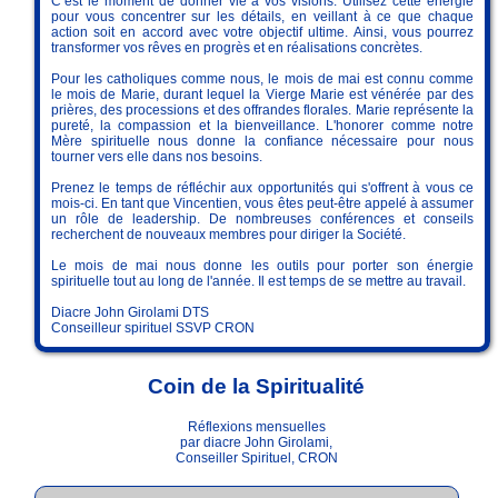
C’est le moment de donner vie à vos visions. Utilisez cette énergie
pour vous concentrer sur les détails, en veillant à ce que chaque
action soit en accord avec votre objectif ultime. Ainsi, vous pourrez
transformer vos rêves en progrès et en réalisations concrètes.
Pour les catholiques comme nous, le mois de mai est connu comme
le mois de Marie, durant lequel la Vierge Marie est vénérée par des
prières, des processions et des offrandes florales. Marie représente la
pureté, la compassion et la bienveillance. L'honorer comme notre
Mère spirituelle nous donne la confiance nécessaire pour nous
tourner vers elle dans nos besoins.
Prenez le temps de réfléchir aux opportunités qui s'offrent à vous ce
mois-ci. En tant que Vincentien, vous êtes peut-être appelé à assumer
un rôle de leadership. De nombreuses conférences et conseils
recherchent de nouveaux membres pour diriger la Société.
Le mois de mai nous donne les outils pour porter son énergie
spirituelle tout au long de l'année. Il est temps de se mettre au travail.
Diacre John Girolami DTS
Conseilleur spirituel SSVP CRON
Coin de la Spiritualité
Réflexions mensuelles
par diacre John Girolami,
Conseiller Spirituel, CRON