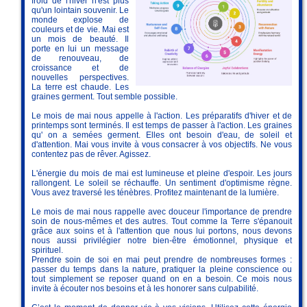
froid de l'hiver n'est plus
qu'un lointain souvenir. Le
monde explose de
couleurs et de vie. Mai est
un mois de beauté. Il
porte en lui un message
de renouveau, de
croissance et de
nouvelles perspectives.
La terre est chaude. Les
graines germent. Tout semble possible.
Le mois de mai nous appelle à l'action. Les préparatifs d'hiver et de
printemps sont terminés. Il est temps de passer à l'action. Les graines
qu' on a semées germent. Elles ont besoin d'eau, de soleil et
d'attention. Mai vous invite à vous consacrer à vos objectifs. Ne vous
contentez pas de rêver. Agissez.
L'énergie du mois de mai est lumineuse et pleine d'espoir. Les jours
rallongent. Le soleil se réchauffe. Un sentiment d'optimisme règne.
Vous avez traversé les ténèbres. Profitez maintenant de la lumière.
Le mois de mai nous rappelle avec douceur l'importance de prendre
soin de nous-mêmes et des autres. Tout comme la Terre s'épanouit
grâce aux soins et à l'attention que nous lui portons, nous devons
nous aussi privilégier notre bien-être émotionnel, physique et
spirituel.
Prendre soin de soi en mai peut prendre de nombreuses formes :
passer du temps dans la nature, pratiquer la pleine conscience ou
tout simplement se reposer quand on en a besoin. Ce mois nous
invite à écouter nos besoins et à les honorer sans culpabilité.